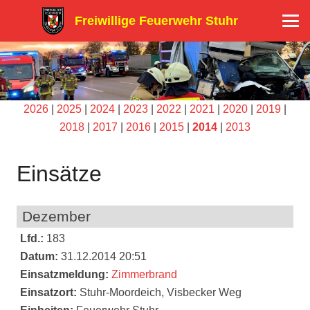
Freiwillige Feuerwehr Stuhr
2026
|
2025
|
2024
|
2023
|
2022
|
2021
|
2020
|
2019
|
2018
|
2017
|
2016
|
2015
|
2014
|
2013
Einsätze
Dezember
Lfd.:
183
Datum:
31.12.2014 20:51
Einsatzmeldung:
Zimmerbrand
Einsatzort:
Stuhr-Moordeich, Visbecker Weg