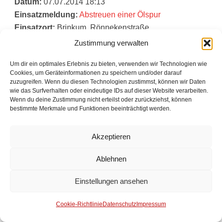
Datum:
07.07.2014 18:13
Einsatzmeldung:
Abstreuen einer Ölspur
Einsatzort:
Brinkum, Rönnekenstraße
Einheiten:
Feuerwehr Brinkum
Zustimmung verwalten
Lfd.:
97
Um dir ein optimales Erlebnis zu bieten, verwenden wir Technologien wie
Datum:
07.07.2014 10:51
Cookies, um Geräteinformationen zu speichern und/oder darauf
zuzugreifen. Wenn du diesen Technologien zustimmst, können wir Daten
Einsatzmeldung:
Auslösung Brandmeldeanlage –
wie das Surfverhalten oder eindeutige IDs auf dieser Website verarbeiten.
Fehlalarm
Wenn du deine Zustimmung nicht erteilst oder zurückziehst, können
Einsatzort:
Brinkum, Marie-Curie-Straße
bestimmte Merkmale und Funktionen beeinträchtigt werden.
Einheiten:
Feuerwehr Brinkum
Akzeptieren
Lfd.:
96
Datum:
06.07.2014 22:00
Ablehnen
Einsatzmeldung:
Auffangen und Abstreuen
austretender Betriebsstoffe nach VU
Einstellungen ansehen
Einsatzort:
Stuhr-Moordeich, Varreler Landstraße
Einheiten:
Cookie-Richtlinie
Datenschutz
Impressum
Lfd.:
95