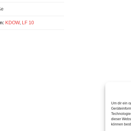
ße
m:
KDOW
,
LF 10
Um dir ein o
Geräteinfor
Technologien
dieser Websi
können best