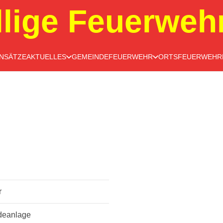
llige Feuerweh
INSÄTZE
AKTUELLES
GEMEINDEFEUERWEHR
ORTSFEUERWEHR
r
deanlage