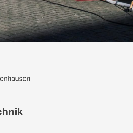
kenhausen
chnik