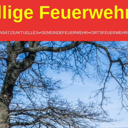
llige Feuerweh
INSÄTZE
AKTUELLES
GEMEINDEFEUERWEHR
ORTSFEUERWEHR