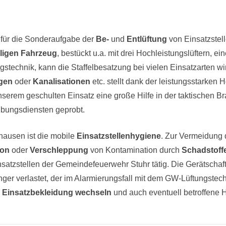
 für die Sonderaufgabe der
Be-
und
Entlüftung
von Einsatzstel
aligen Fahrzeug
, bestückt u.a. mit drei Hochleistungslüftern, e
stechnik, kann die Staffelbesatzung bei vielen Einsatzarten wi
agen
oder
Kanalisationen
etc. stellt dank der leistungsstarken
erem geschulten Einsatz eine große Hilfe in der taktischen
Übungsdiensten geprobt.
hausen ist die mobile
Einsatzstellenhygiene
. Zur Vermeidung
ion
oder
Verschleppung
von Kontamination durch
Schadstoff
nsatzstellen der Gemeindefeuerwehr Stuhr tätig. Die Gerätschaf
r verlastet, der im Alarmierungsfall mit dem GW-Lüftungstechni
e
Einsatzbekleidung wechseln
und auch eventuell betroffene H