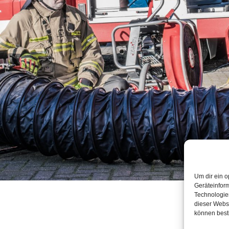
Um dir ein o
Geräteinfor
Technologien
dieser Websi
können best