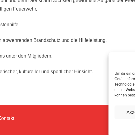
nwohl und dem Dienst am Nächsten gewidmete Aufgabe der Frei
illigen Feuerwehr,
stenhilfe,
en abwehrenden Brandschutz und die Hilfeleistung,
s unter den Mitgliedern,
ischer, kultureller und sportlicher Hinsicht.
Um dir ein o
Geräteinfor
Technologien
dieser Websi
können best
Akz
Kontakt
© 202