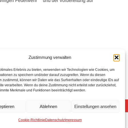
willigen Feuerwehr und der Vorbereitung auf
Zustimmung verwalten
ptimales Erlebnis zu bieten, verwenden wir Technologien wie Cookies, um
mationen zu speichern und/oder darauf zuzugreifen. Wenn du diesen
 zustimmst, können wir Daten wie das Surfverhalten oder eindeutige IDs auf
te verarbeiten. Wenn du deine Zustimmung nicht erteilst oder zurückziehst,
immte Merkmale und Funktionen beeinträchtigt werden.
eptieren
Ablehnen
Einstellungen ansehen
5 Freiwillige Feuerwehr Stuhr
Anmelden
Cookie-Richtlinie
Datenschutz
Impressum