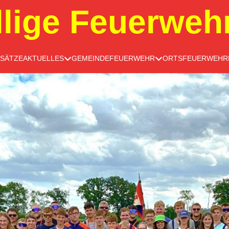
llige Feuerweh
NSÄTZE
AKTUELLES
GEMEINDEFEUERWEHR
ORTSFEUERWEHR