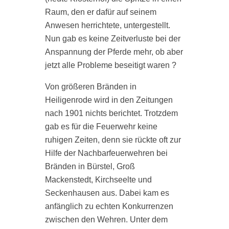
Raum, den er dafür auf seinem
F
Anwesen herrichtete, untergestellt.
w
Nun gab es keine Zeitverluste bei der
h
Anspannung der Pferde mehr, ob aber
W
jetzt alle Probleme beseitigt waren ?
Z
w
Von größeren Bränden in
s
Heiligenrode wird in den Zeitungen
s
B
nach 1901 nichts berichtet. Trotzdem
t
d
gab es für die Feuerwehr keine
T
ruhigen Zeiten, denn sie rückte oft zur
S
Hilfe der Nachbarfeuerwehren bei
e
Bränden in Bürstel, Groß
d
Mackenstedt, Kirchseelte und
s
(
Seckenhausen aus. Dabei kam es
L
anfänglich zu echten Konkurrenzen
G
zwischen den Wehren. Unter dem
i