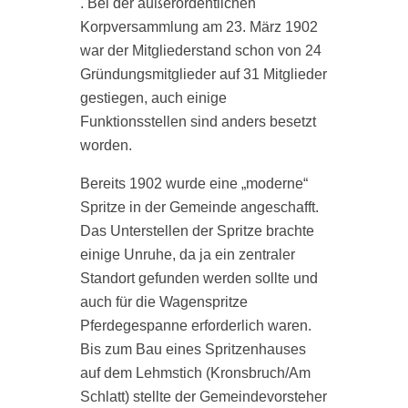
. Bei der außerordentlichen
Z
Korpversammlung am 23. März 1902
F
war der Mitgliederstand schon von 24
i
Gründungsmitglieder auf 31 Mitglieder
r
e
gestiegen, auch einige
K
Funktionsstellen sind anders besetzt
w
worden.
e
d
s
Bereits 1902 wurde eine „moderne“
N
Spritze in der Gemeinde angeschafft.
Das Unterstellen der Spritze brachte
h
einige Unruhe, da ja ein zentraler
E
Standort gefunden werden sollte und
T
auch für die Wagenspritze
D
Pferdegespanne erforderlich waren.
v
Bis zum Bau eines Spritzenhauses
a
auf dem Lehmstich (Kronsbruch/Am
d
Schlatt) stellte der Gemeindevorsteher
n