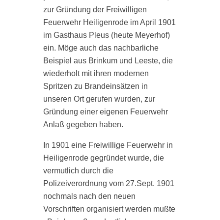
zur Gründung der Freiwilligen
A
Feuerwehr Heiligenrode im April 1901
d
im Gasthaus Pleus (heute Meyerhof)
B
ein. Möge auch das nachbarliche
w
Beispiel aus Brinkum und Leeste, die
d
wiederholt mit ihren modernen
M
Spritzen zu Brandeinsätzen in
v
5
unseren Ort gerufen wurden, zur
H
n
Gründung einer eigenen Feuerwehr
B
Anlaß gegeben haben.
e
In 1901 eine Freiwillige Feuerwehr in
d
Heiligenrode gegründet wurde, die
ü
vermutlich durch die
G
Polizeiverordnung vom 27.Sept. 1901
K
nochmals nach den neuen
E
Vorschriften organisiert werden mußte
n