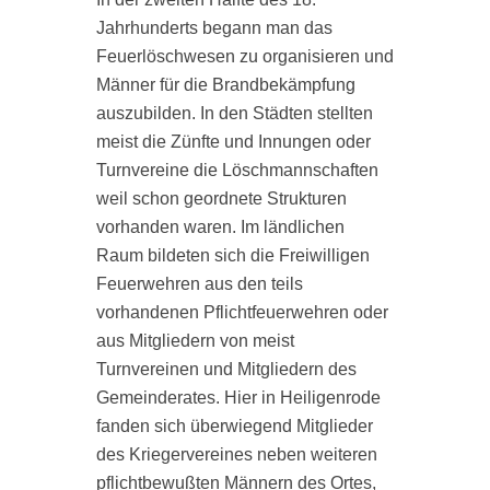
Jahrhunderts begann man das
F
nd
Feuerlöschwesen zu organisieren und
A
l
Männer für die Brandbekämpfung
b
auszubilden. In den Städten stellten
W
meist die Zünfte und Innungen oder
e
Turnvereine die Löschmannschaften
d
weil schon geordnete Strukturen
D
vorhanden waren. Im ländlichen
Raum bildeten sich die Freiwilligen
F
Feuerwehren aus den teils
A
f
vorhandenen Pflichtfeuerwehren oder
aus Mitgliedern von meist
s
Turnvereinen und Mitgliedern des
u
Gemeinderates. Hier in Heiligenrode
z
fanden sich überwiegend Mitglieder
B
des Kriegervereines neben weiteren
P
pflichtbewußten Männern des Ortes,
M