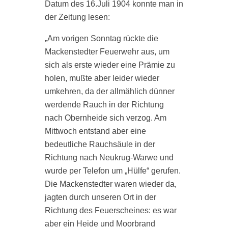
Datum des 16.Juli 1904 konnte man in
w
der Zeitung lesen:
1
s
m
„Am vorigen Sonntag rückte die
e
G
Mackenstedter Feuerwehr aus, um
t
sich als erste wieder eine Prämie zu
F
holen, mußte aber leider wieder
k
umkehren, da der allmählich dünner
,
B
werdende Rauch in der Richtung
i
nach Obernheide sich verzog. Am
Mittwoch entstand aber eine
n
bedeutliche Rauchsäule in der
Richtung nach Neukrug-Warwe und
wurde per Telefon um „Hülfe“ gerufen.
t
Die Mackenstedter waren wieder da,
jagten durch unseren Ort in der
Richtung des Feuerscheines: es war
aber ein Heide und Moorbrand