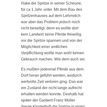
h
Hake die Spritze in seiner Scheune,
es
für ca 1 Jahr, unter. Mit dem Bau des
I
.
Spritzenhauses auf dem Lehmstich
F
m
war aber das Problem jedoch noch
2
nicht beseitigt, denn es wollte dort
d
kein Landwirt seine Pferde freiwillig
L
vor die Spritze spannen und von der
R
Möglichkeit einer amtlichen
B
Verpflichtung wollte man wohl keinen
k
Gebrauch machen. Wie dem auch sei.
t
,
S
Es mußten jedesmal Pferde aus dem
S
Dorf heran geführt werden, wodurch
wertvolle Zeit verloren ging. Das war
I
ein Zustand der nicht lange aufrecht
1
erhalten werden konnte. Deshalb hat
k
n
später der Gastwirt Franz Müller
s
(heute Klosterhof) die Spritze in einen
a