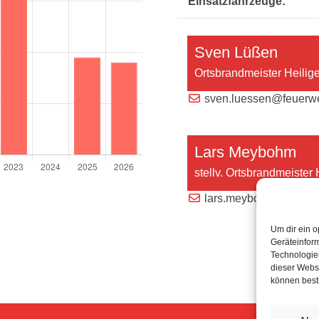
Einsatzfahrzeuge:
Sven Lüßen
Ortsbrandmeister Heilig
sven.luessen@feuerwe
Lars Meybohm
stellv. Ortsbrandmeister
lars.meybohm@feuerwe
Um dir ein o
Geräteinfor
Technologien
dieser Websi
können best