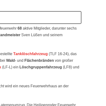
sfeuerwehr
68
aktive Mitglieder, darunter sechs
randmeister
Sven Lüßen und seinem
gestellte
Tanklöschfahrzeug
(TLF 16-24), das
 bei
Wald-
und
Flächenbränden
von großer
k
(LF-L) ein
Löschgruppenfahrzeug
(LF8) und
icht wird ein neues Feuerwehrhaus an der
in Laternenumzug. Die Heiligenroder Feuerwehr