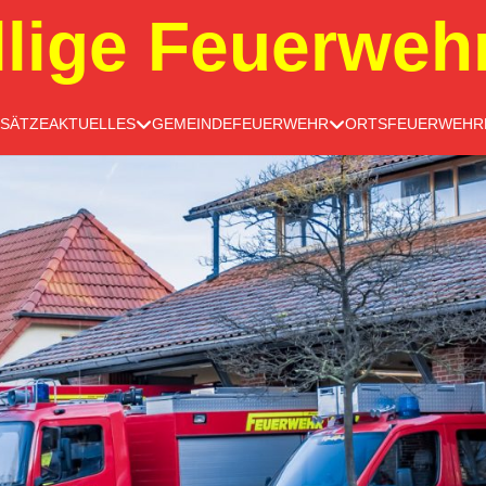
llige Feuerweh
NSÄTZE
AKTUELLES
GEMEINDEFEUERWEHR
ORTSFEUERWEHR