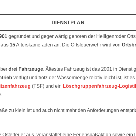
DIENSTPLAN
901
gegründet und gegenwärtig gehören der Heiligenroder Ort
g aus
15
Alterskameraden an. Die Ortsfeuerwehr wird von
Ortsb
über
drei
Fahrzeuge
. Ältestes Fahrzeug ist das 2001 in Dienst 
ntrieb
verfügt und trotz der Wassermenge relativ leicht ist, ist es
itzenfahrzeug
(TSF) und ein
Löschgruppenfahrzeug-Logisti
e.
ße zu klein ist und auch nicht mehr den Anforderungen entspr
lle Osterfeuer aus, veranstaltet eine Ferienspaßaktion sowie e