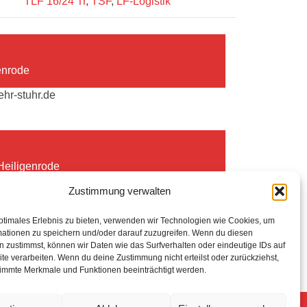
TLF 16/24 Tr
,
TSF
,
LF-Logistik
enrode
hr-stuhr.de
 Heiligenrode
Zustimmung verwalten
hr-stuhr.de
ptimales Erlebnis zu bieten, verwenden wir Technologien wie Cookies, um
mationen zu speichern und/oder darauf zuzugreifen. Wenn du diesen
 zustimmst, können wir Daten wie das Surfverhalten oder eindeutige IDs auf
te verarbeiten. Wenn du deine Zustimmung nicht erteilst oder zurückziehst,
immte Merkmale und Funktionen beeinträchtigt werden.