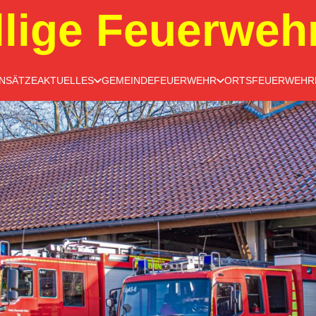
llige Feuerweh
INSÄTZE
AKTUELLES
GEMEINDEFEUERWEHR
ORTSFEUERWEHR