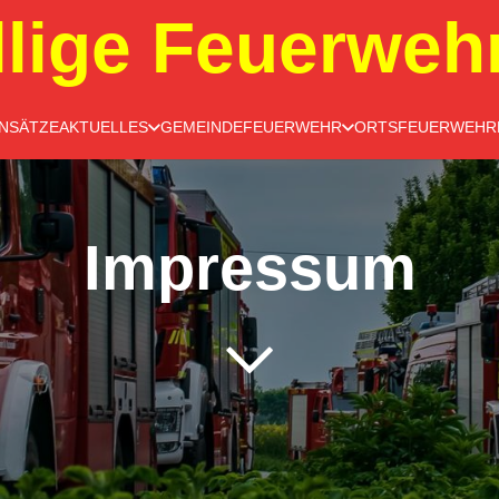
llige Feuerweh
INSÄTZE
AKTUELLES
GEMEINDEFEUERWEHR
ORTSFEUERWEHR
Impressum