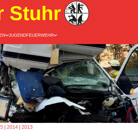
r Stuhr
EN
JUGENDFEUERWEHR
15
|
2014
|
2013