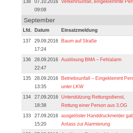
138
07.10.2016
Verkehrsunfall, eingeklemmte Pe
09:08
September
Lfd.
Datum
Einsatzmeldung
137
29.09.2016
Baum auf Straße
17:24
136
28.09.2016
Auslösung BMA – Fehlalarm
22:47
135
28.09.2016
Betriebsunfall – Eingeklemmt Per
13:35
unter LKW
134
27.09.2016
Unterstützung Rettungsdienst,
18:38
Rettung einer Person aus 3.OG
133
27.09.2016
ausgelöster Handdruckmelder ga
15:20
Anlass zur Alarmierung