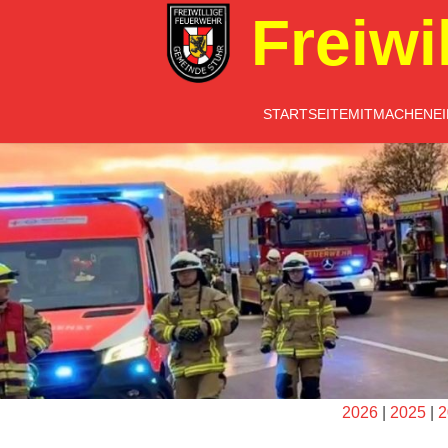
Freiwi
STARTSEITE
MITMACHEN
E
2026
|
2025
|
2