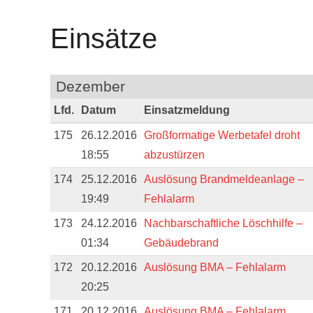
Einsätze
Dezember
Lfd.
Datum
Einsatzmeldung
175
26.12.2016
Großformatige Werbetafel droht
18:55
abzustürzen
174
25.12.2016
Auslösung Brandmeldeanlage –
19:49
Fehlalarm
173
24.12.2016
Nachbarschaftliche Löschhilfe –
01:34
Gebäudebrand
172
20.12.2016
Auslösung BMA – Fehlalarm
20:25
171
20.12.2016
Auslösung BMA – Fehlalarm