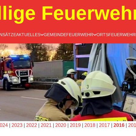
llige Feuerweh
INSÄTZE
AKTUELLES
GEMEINDEFEUERWEHR
ORTSFEUERWEHR
024
|
2023
|
2022
|
2021
|
2020
|
2019
|
2018
|
2017
|
2016
|
20