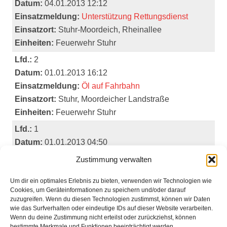
Datum:
04.01.2013 12:12
Einsatzmeldung:
Unterstützung Rettungsdienst
Einsatzort:
Stuhr-Moordeich, Rheinallee
Einheiten:
Feuerwehr Stuhr
Lfd.:
2
Datum:
01.01.2013 16:12
Einsatzmeldung:
Öl auf Fahrbahn
Einsatzort:
Stuhr, Moordeicher Landstraße
Einheiten:
Feuerwehr Stuhr
Lfd.:
1
Datum:
01.01.2013 04:50
Einsatzmeldung:
Brand von Altpapier
Zustimmung verwalten
Einsatzort:
Brinkum, Feldstraße
Um dir ein optimales Erlebnis zu bieten, verwenden wir Technologien wie
Einheiten:
Cookies, um Geräteinformationen zu speichern und/oder darauf
zuzugreifen. Wenn du diesen Technologien zustimmst, können wir Daten
wie das Surfverhalten oder eindeutige IDs auf dieser Website verarbeiten.
Wenn du deine Zustimmung nicht erteilst oder zurückziehst, können
bestimmte Merkmale und Funktionen beeinträchtigt werden.