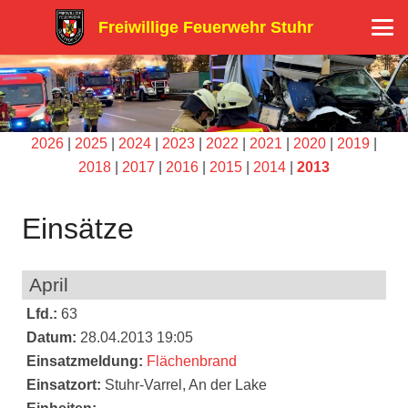
Freiwillige Feuerwehr Stuhr
2026
|
2025
|
2024
|
2023
|
2022
|
2021
|
2020
|
2019
|
2018
|
2017
|
2016
|
2015
|
2014
|
2013
Einsätze
April
Lfd.:
63
Datum:
28.04.2013 19:05
Einsatzmeldung:
Flächenbrand
Einsatzort:
Stuhr-Varrel, An der Lake