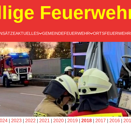
llige Feuerweh
INSÄTZE
AKTUELLES
GEMEINDEFEUERWEHR
ORTSFEUERWEHR
024
|
2023
|
2022
|
2021
|
2020
|
2019
|
2018
|
2017
|
2016
|
20