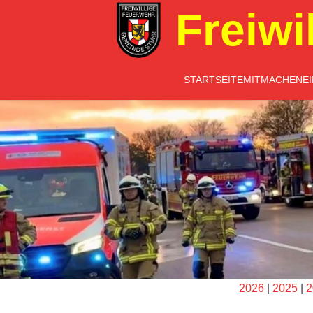
Freiwi
STARTSEITE
MITMACHEN
E
2026
|
2025
|
2