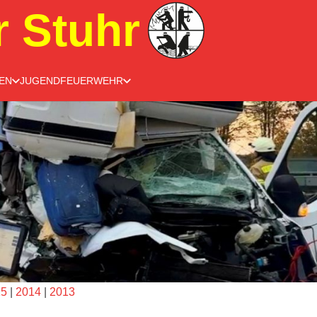
r Stuhr
EN
JUGENDFEUERWEHR
15
|
2014
|
2013