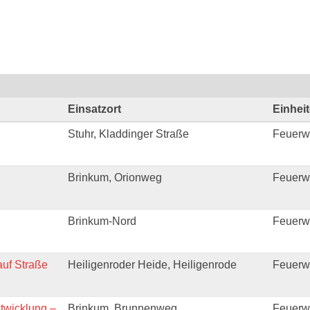
Einsatzort
Einhei
Stuhr, Kladdinger Straße
Feuerwe
Brinkum, Orionweg
Feuerw
Brinkum-Nord
Feuerw
auf Straße
Heiligenroder Heide, Heiligenrode
Feuerw
twicklung –
Brinkum, Brunnenweg
Feuerw