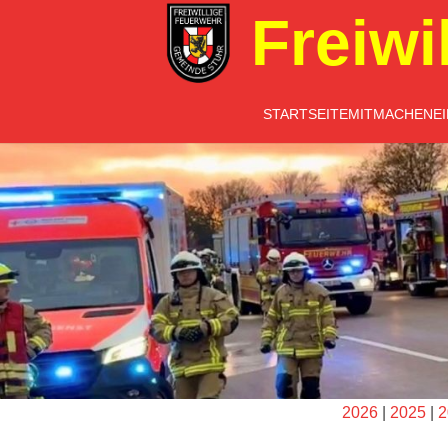
Freiwi
STARTSEITE
MITMACHEN
E
2026
|
2025
|
2