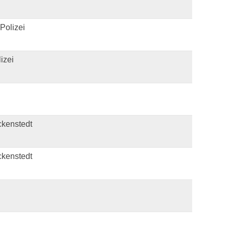
Polizei
izei
kenstedt
kenstedt