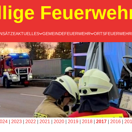
llige Feuerweh
INSÄTZE
AKTUELLES
GEMEINDEFEUERWEHR
ORTSFEUERWEHR
024
|
2023
|
2022
|
2021
|
2020
|
2019
|
2018
|
2017
|
2016
|
20