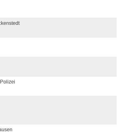
kenstedt
Polizei
ausen