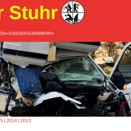
r Stuhr
EN
JUGENDFEUERWEHR
15
|
2014
|
2013