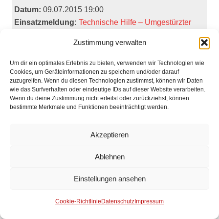
Datum:
09.07.2015 19:00
Einsatzmeldung:
Technische Hilfe – Umgestürzter
Baum
Zustimmung verwalten
Einsatzort:
Brinkum, Moorstraße
Einheiten:
Feuerwehr Brinkum
Um dir ein optimales Erlebnis zu bieten, verwenden wir Technologien wie
Cookies, um Geräteinformationen zu speichern und/oder darauf
Lfd.:
91
zuzugreifen. Wenn du diesen Technologien zustimmst, können wir Daten
Datum:
09.07.2015 18:49
wie das Surfverhalten oder eindeutige IDs auf dieser Website verarbeiten.
Wenn du deine Zustimmung nicht erteilst oder zurückziehst, können
Einsatzmeldung:
Ast auf Fahrbahn
bestimmte Merkmale und Funktionen beeinträchtigt werden.
Einsatzort:
Stuhr-Moordeich, Tempelweg
Einheiten:
Feuerwehr Stuhr
Akzeptieren
Lfd.:
90
Datum:
09.07.2015 18:03
Ablehnen
Einsatzmeldung:
Technische Hilfeleistung –
Einstellungen ansehen
Belüftungseinsatz nach Küchenbrand
Einsatzort:
Brinkum, Henry Dunat Straße
Cookie-Richtlinie
Datenschutz
Impressum
Einheiten:
Feuerwehr Brinkum, Polizei,