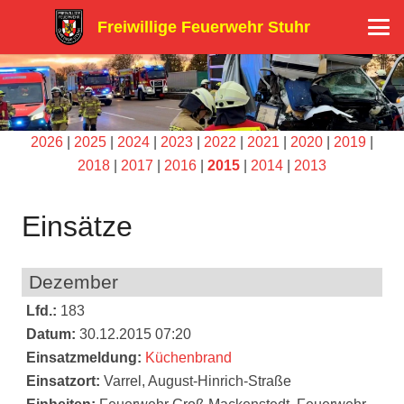
Freiwillige Feuerwehr Stuhr
2026
|
2025
|
2024
|
2023
|
2022
|
2021
|
2020
|
2019
|
2018
|
2017
|
2016
|
2015
|
2014
|
2013
Einsätze
Dezember
Lfd.:
183
Datum:
30.12.2015 07:20
Einsatzmeldung:
Küchenbrand
Einsatzort:
Varrel, August-Hinrich-Straße