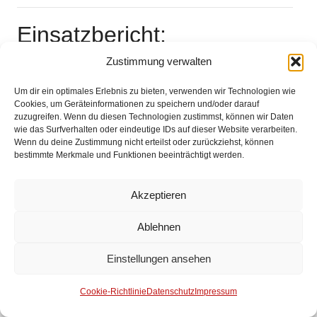
Einsatzbericht:
Zustimmung verwalten
Es liegt kein Einsatzbericht vor.
Um dir ein optimales Erlebnis zu bieten, verwenden wir Technologien wie
Cookies, um Geräteinformationen zu speichern und/oder darauf
zuzugreifen. Wenn du diesen Technologien zustimmst, können wir Daten
Impressum
wie das Surfverhalten oder eindeutige IDs auf dieser Website verarbeiten.
Wenn du deine Zustimmung nicht erteilst oder zurückziehst, können
bestimmte Merkmale und Funktionen beeinträchtigt werden.
Datenschutz
Akzeptieren
Kontakt
Ablehnen
© 2025 Freiwillige Feuerwehr Stuhr
Anmelden
Einstellungen ansehen
Cookie-Richtlinie
Datenschutz
Impressum