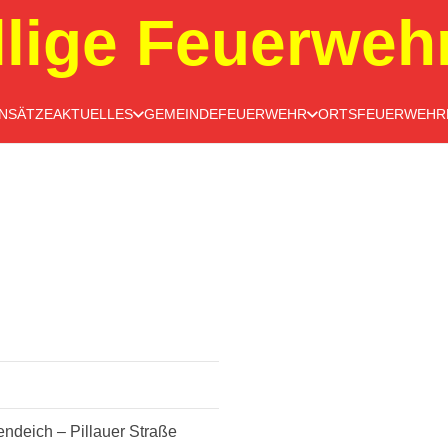
llige Feuerweh
INSÄTZE
AKTUELLES
GEMEINDEFEUERWEHR
ORTSFEUERWEHR
endeich – Pillauer Straße