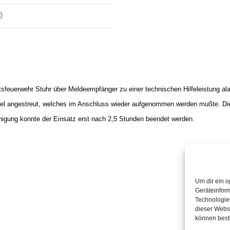
0
feuerwehr Stuhr über Meldeempfänger zu einer technischen Hilfeleistung alar
ttel angestreut, welches im Anschluss wieder aufgenommen werden mußte. Die 
inigung konnte der Einsatz erst nach 2,5 Stunden beendet werden.
Um dir ein o
Geräteinfor
Technologien
dieser Websi
können best