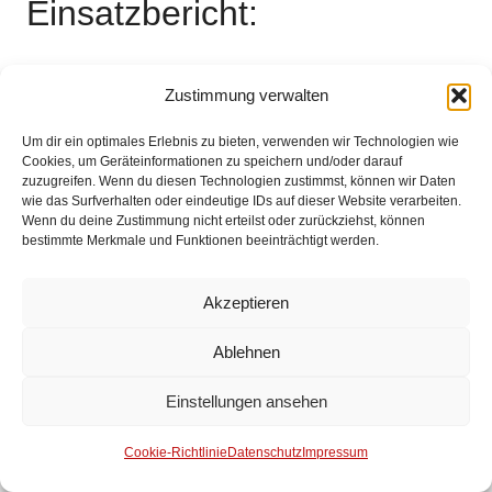
Einsatzbericht:
Es liegt kein Einsatzbericht vor.
Zustimmung verwalten
Um dir ein optimales Erlebnis zu bieten, verwenden wir Technologien wie
Impressum
Cookies, um Geräteinformationen zu speichern und/oder darauf
zuzugreifen. Wenn du diesen Technologien zustimmst, können wir Daten
wie das Surfverhalten oder eindeutige IDs auf dieser Website verarbeiten.
Datenschutz
Wenn du deine Zustimmung nicht erteilst oder zurückziehst, können
bestimmte Merkmale und Funktionen beeinträchtigt werden.
Kontakt
Akzeptieren
© 2025 Freiwillige Feuerwehr Stuhr
Ablehnen
Anmelden
Einstellungen ansehen
Cookie-Richtlinie
Datenschutz
Impressum