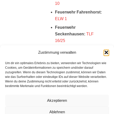
10
Feuerwehr Fahrenhorst:
ELW 1
Feuerwehr
Seckenhausen:
TLF
16/25
Zustimmung verwalten
Einsatzbericht:
Um dir ein optimales Erlebnis zu bieten, verwenden wir Technologien wie
Cookies, um Geräteinformationen zu speichern und/oder darauf
Es liegt kein Einsatzbericht vor.
zuzugreifen. Wenn du diesen Technologien zustimmst, können wir Daten
wie das Surfverhalten oder eindeutige IDs auf dieser Website verarbeiten.
Wenn du deine Zustimmung nicht erteilst oder zurückziehst, können
bestimmte Merkmale und Funktionen beeinträchtigt werden.
Impressum
Akzeptieren
Datenschutz
Ablehnen