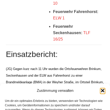
10
Feuerwehr Fahrenhorst:
ELW 1
Feuerwehr
Seckenhausen:
TLF
16/25
Einsatzbericht:
(JG) Gegen kurz nach 11 Uhr wurden die Ortsfeuerwehren Brinkum,
Seckenhausen und der ELW aus Fahrenhorst zu einer
Brandmeldeanlage (BMA) in der Weyher Straße, im Ortsteil Brinkum,
über Meldeempfänger und Sirene alarmiert. Nach dem Eintreffen der
Zustimmung verwalten
ersten Einsatzkräfte konnte schnell Entwarnung gegeben werden.
Um dir ein optimales Erlebnis zu bieten, verwenden wir Technologien wie
Die BMA löste auf Grund von Wasserdampf aus. Die Einsatzkräfte
Cookies, um Geräteinformationen zu speichern und/oder darauf
stellten die Anlage zurück und konnten den Einsatz danach beenden.
zuzugreifen. Wenn du diesen Technologien zustimmst, können wir Daten