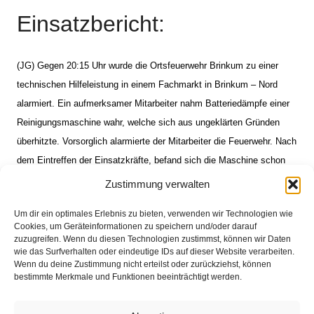
Einsatzbericht:
(JG) Gegen 20:15 Uhr wurde die Ortsfeuerwehr Brinkum zu einer
technischen Hilfeleistung in einem Fachmarkt in Brinkum – Nord
alarmiert. Ein aufmerksamer Mitarbeiter nahm Batteriedämpfe einer
Reinigungsmaschine wahr, welche sich aus ungeklärten Gründen
überhitzte. Vorsorglich alarmierte der Mitarbeiter die Feuerwehr. Nach
dem Eintreffen der Einsatzkräfte, befand sich die Maschine schon
im Außenbereich des Fachmarktes. Die Feuerwehr musste lediglich
Zustimmung verwalten
die Batterie abklemmen, damit diese sich abkühlen konnte. Nach ca.
Um dir ein optimales Erlebnis zu bieten, verwenden wir Technologien wie
45 Minuten war der Einsatz beendet und die Einsatzkräfte konnten
Cookies, um Geräteinformationen zu speichern und/oder darauf
zurück zum Feuerwehrhaus.
zuzugreifen. Wenn du diesen Technologien zustimmst, können wir Daten
wie das Surfverhalten oder eindeutige IDs auf dieser Website verarbeiten.
Wenn du deine Zustimmung nicht erteilst oder zurückziehst, können
bestimmte Merkmale und Funktionen beeinträchtigt werden.
Impressum