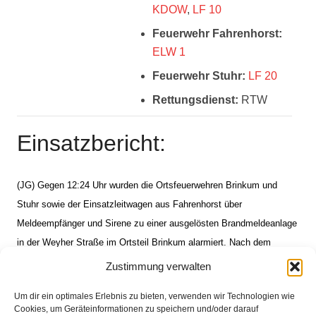
KDOW
,
LF 10
Feuerwehr Fahrenhorst:
ELW 1
Feuerwehr Stuhr:
LF 20
Rettungsdienst:
RTW
Einsatzbericht:
(JG) Gegen 12:24 Uhr wurden die Ortsfeuerwehren Brinkum und
Stuhr sowie der Einsatzleitwagen aus Fahrenhorst über
Meldeempfänger und Sirene zu einer ausgelösten Brandmeldeanlage
in der Weyher Straße im Ortsteil Brinkum alarmiert. Nach dem
Eintreffen der ersten Einsatzkräfte dann Entwarnung. Aus
Zustimmung verwalten
ungeklärter Ursache löste in einem unbewohnten Bereich ein Melder
Um dir ein optimales Erlebnis zu bieten, verwenden wir Technologien wie
aus. Die Feuerwehr stellte die Anlage zurück und konnte danach
Cookies, um Geräteinformationen zu speichern und/oder darauf