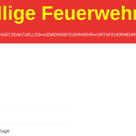
llige Feuerweh
INSÄTZE
AKTUELLES
GEMEINDEFEUERWEHR
ORTSFEUERWEHR
lage