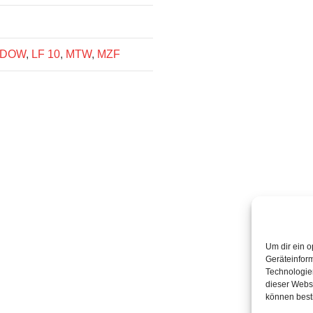
KDOW
,
LF 10
,
MTW
,
MZF
Um dir ein o
Geräteinfor
Technologien
dieser Websi
können best