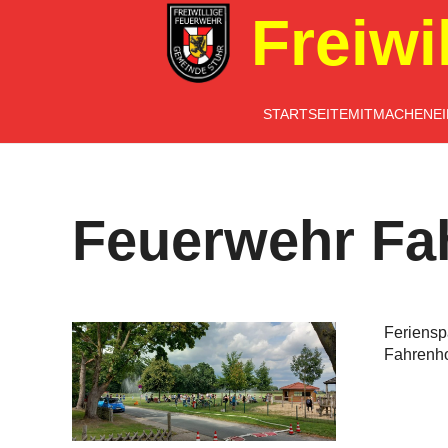
Freiwi
STARTSEITE
MITMACHEN
E
Feuerwehr Fa
Feriensp
Fahrenho