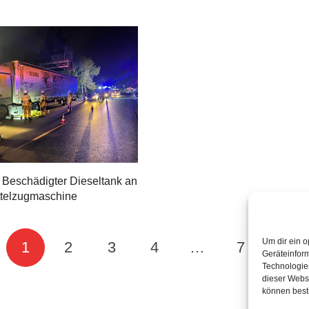
 Beschädigter Dieseltank an
ttelzugmaschine
Um dir ein o
1
2
3
4
…
7
Geräteinfor
Technologien
dieser Websi
können best