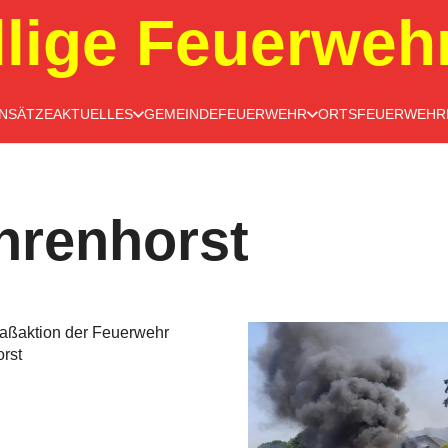
llige Feuerweh
INSÄTZE
AKTUELLES
GEMEINDEFEUERWEHR
ORTSFEUERWEHR
hrenhorst
aßaktion der Feuerwehr
rst