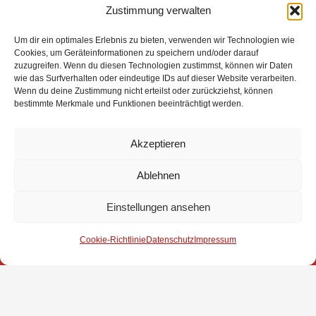
Zustimmung verwalten
Um dir ein optimales Erlebnis zu bieten, verwenden wir Technologien wie
Cookies, um Geräteinformationen zu speichern und/oder darauf
zuzugreifen. Wenn du diesen Technologien zustimmst, können wir Daten
Eingesetzte Kräfte: Feuerwehr Brinkum +++ Feuerwehr
wie das Surfverhalten oder eindeutige IDs auf dieser Website verarbeiten.
Wenn du deine Zustimmung nicht erteilst oder zurückziehst, können
Fahrenhorst +++ Feuerwehr Groß Mackenstedt +++
bestimmte Merkmale und Funktionen beeinträchtigt werden.
Feuerwehr Heiligenrode +++ Feuerwehr Stuhr +++
Polizei
Akzeptieren
Weitere Informationen über diesen Einsatz im
Detailbericht
Ablehnen
Einstellungen ansehen
Impressum
Cookie-Richtlinie
Datenschutz
Impressum
Datenschutz
Kontakt