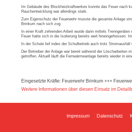
Im Gebäude des Blockheizkraftwerkes konnte das Feuer nach kurz
Rauchentwicklung war allerdings stark.
Zum Eigenschutz der Feuerwehr musste die gesamte Anlage stro
Brinkum nach sich zog.
In einer Kraft zehrenden Arbeit wurde dann mittels Trenngeräten
Feuer hatte sich in die Isolierung bereits weit hineingefressen
In der Schule lief indes der Schulbetrieb auch trotz Stromausfall 
Der Betreiber der Anlage war bereit während der Löscharbeiten
getroffen. Aktuell läuft die Fernwärmeanlage bereits wieder in eine
Eingesetzte Kräfte: Feuerwehr Brinkum +++ Feuerw
Weitere Informationen über diesen Einsatz im Detailb
Impressum
Datenschutz