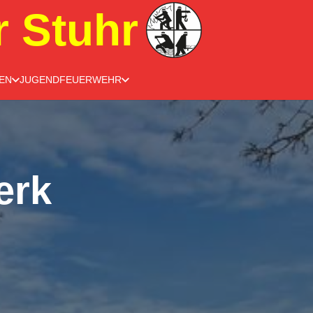
r Stuhr
EN
JUGENDFEUERWEHR
erk