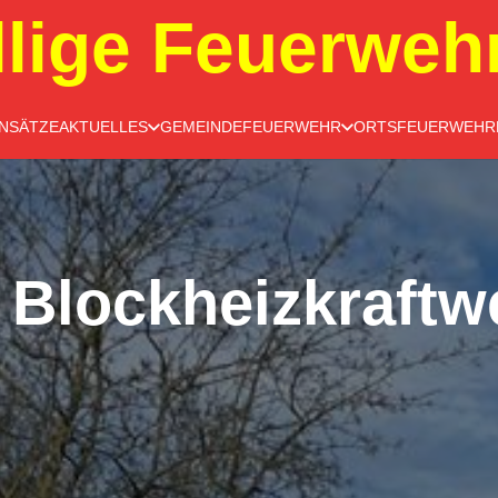
llige Feuerweh
INSÄTZE
AKTUELLES
GEMEINDEFEUERWEHR
ORTSFEUERWEHR
 Blockheizkraftw