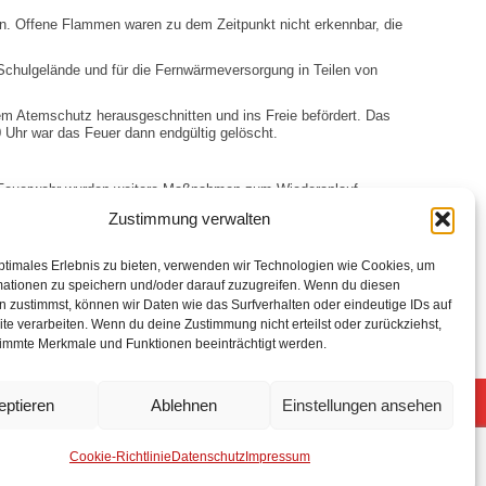
den. Offene Flammen waren zu dem Zeitpunkt nicht erkennbar, die
chulgelände und für die Fernwärmeversorgung in Teilen von
erem Atemschutz herausgeschnitten und ins Freie befördert. Das
0 Uhr war das Feuer dann endgültig gelöscht.
der Feuerwehr wurden weitere Maßnahmen zum Wiederanlauf
Zustimmung verwalten
ptimales Erlebnis zu bieten, verwenden wir Technologien wie Cookies, um
mationen zu speichern und/oder darauf zuzugreifen. Wenn du diesen
nst
 zustimmst, können wir Daten wie das Surfverhalten oder eindeutige IDs auf
te verarbeiten. Wenn du deine Zustimmung nicht erteilst oder zurückziehst,
immte Merkmale und Funktionen beeinträchtigt werden.
eptieren
Ablehnen
Einstellungen ansehen
5 Freiwillige Feuerwehr Stuhr
Anmelden
Cookie-Richtlinie
Datenschutz
Impressum