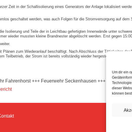
er Zeit in der Schallisolierung eines Generators der Anlage lokalisiert wer
mlos geschaltet werden, was auch Folgen für die Stromversorgung auf dem S
 die Isolierung und Teile der in Leichtbau gefertigten Innenwände unter schw
. Immer wieder mussten kleine Brandnester abgelöscht werden. Erst gegen 15:0
weiter.
 mit Plänen zum Wiederanlauf beschäftigt. Nach Abschluss der Tätigkeiten 
m Teilbetrieb, der Strom ist bereits vollständig wieder hergestellt.
Um dir ein o
Geräteinfor
ehr Fahrenhorst +++ Feuerwehr Seckenhausen +++ Rettungsdie
Technologien
dieser Websi
ericht
können best
Akz
Kontakt
© 202