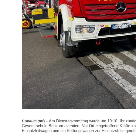
)
– Am Dienstagvormittag wurde um 10:10 Uhr zunäch
Brinkum (mt
Gesamtschule Brinkum alarmiert. Vor Ort eingetroffene Kräfte k
Einsatzleitwagen und ein Rettungswagen zur Einsatzstelle geruf