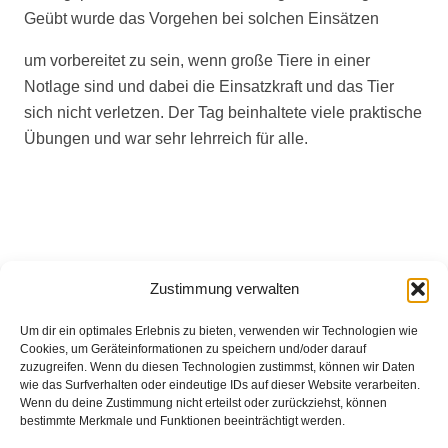
Geübt wurde das Vorgehen bei solchen Einsätzen
um vorbereitet zu sein, wenn große Tiere in einer
Notlage sind und dabei die Einsatzkraft und das Tier
sich nicht verletzen. Der Tag beinhaltete viele praktische
Übungen und war sehr lehrreich für alle.
Zustimmung verwalten
Eingesetzte Kräfte: Feuerwehr Brinkum +++ Feuerwehr
Um dir ein optimales Erlebnis zu bieten, verwenden wir Technologien wie
Fahrenhorst +++ Feuerwehr Groß Mackenstedt +++
Cookies, um Geräteinformationen zu speichern und/oder darauf
Feuerwehr Heiligenrode +++ Feuerwehr Seckenhausen
zuzugreifen. Wenn du diesen Technologien zustimmst, können wir Daten
wie das Surfverhalten oder eindeutige IDs auf dieser Website verarbeiten.
+++ Feuerwehr Stuhr
Wenn du deine Zustimmung nicht erteilst oder zurückziehst, können
Weitere Informationen über diesen Einsatz im
bestimmte Merkmale und Funktionen beeinträchtigt werden.
Detailbericht