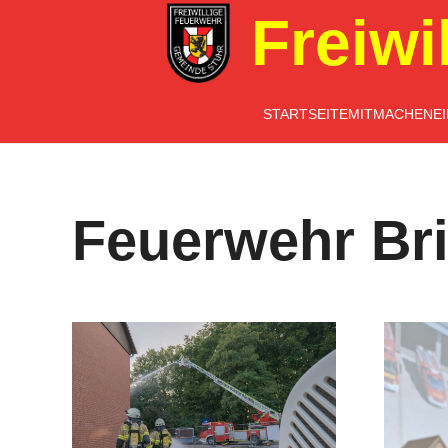
Freiwi
STARTSEITE
MITMACHEN
E
Feuerwehr Br