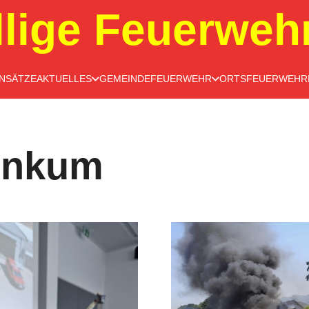
llige Feuerweh
INSÄTZE
AKTUELLES
GEMEINDEFEUERWEHR
ORTSFEUERWEHR
inkum