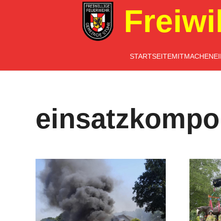
Freiwi
STARTSEITE
MITMACHEN
E
einsatzkompo