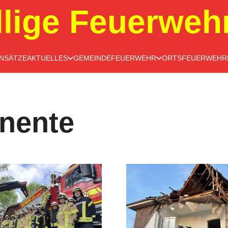
llige Feuerweh
INSÄTZE
AKTUELLES
GEMEINDEFEUERWEHR
ORTSFEUERWEHR
nente