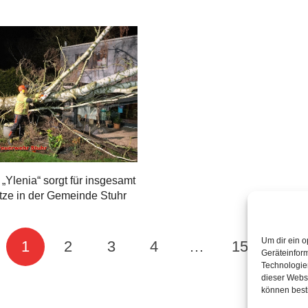
 „Ylenia“ sorgt für insgesamt
tze in der Gemeinde Stuhr
Um dir ein o
1
2
3
4
…
15
Geräteinfor
Technologien
dieser Websi
können best