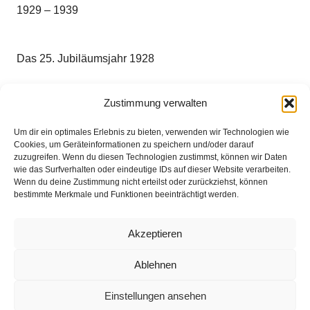
1929 – 1939
Das 25. Jubiläumsjahr 1928
Zustimmung verwalten
Von der Gründung 1903 – 1927
Um dir ein optimales Erlebnis zu bieten, verwenden wir Technologien wie
Cookies, um Geräteinformationen zu speichern und/oder darauf
Das Feuerlöschwesen vor der Gründung
zuzugreifen. Wenn du diesen Technologien zustimmst, können wir Daten
wie das Surfverhalten oder eindeutige IDs auf dieser Website verarbeiten.
Wenn du deine Zustimmung nicht erteilst oder zurückziehst, können
bestimmte Merkmale und Funktionen beeinträchtigt werden.
Impressum
Akzeptieren
Datenschutz
Ablehnen
Kontakt
Einstellungen ansehen
© 2025 Freiwillige Feuerwehr Stuhr