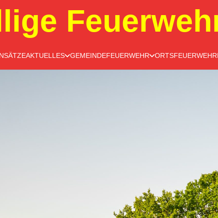
llige Feuerweh
INSÄTZE
AKTUELLES
GEMEINDEFEUERWEHR
ORTSFEUERWEHR