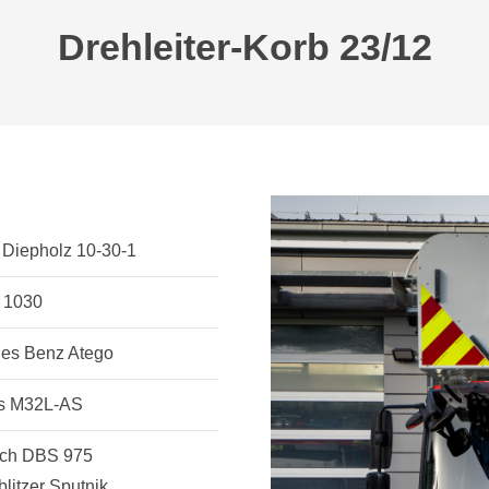
Drehleiter-Korb 23/12
 Diepholz 10-30-1
 1030
es Benz Atego
s M32L-AS
ch DBS 975
blitzer Sputnik