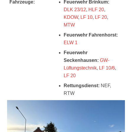
Fahrzeuge:
Feuerwehr Brinkum:
DLK 23/12
,
HLF 20
,
KDOW
,
LF 10
,
LF 20
,
MTW
Feuerwehr Fahrenhorst:
ELW 1
Feuerwehr
Seckenhausen:
GW-
Lüftungstechnik
,
LF 10/6
,
LF 20
Rettungsdienst:
NEF,
RTW