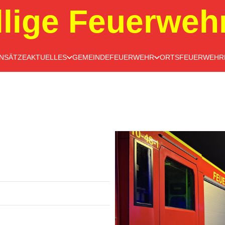
llige Feuerweh
INSÄTZE
AKTUELLES
GEMEINDEFEUERWEHR
ORTSFEUERWEHR