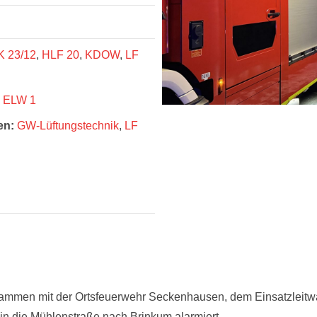
K 23/12
,
HLF 20
,
KDOW
,
LF
ELW 1
en:
GW-Lüftungstechnik
,
LF
sammen mit der Ortsfeuerwehr Seckenhausen, dem Einsatzleit
n die Mühlenstraße nach Brinkum alarmiert.