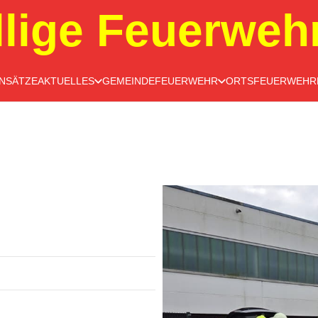
llige Feuerweh
INSÄTZE
AKTUELLES
GEMEINDEFEUERWEHR
ORTSFEUERWEHR