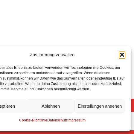
Zustimmung verwalten
ptimales Erlebnis zu bieten, verwenden wir Technologien wie Cookies, um
mationen zu speichern und/oder darauf zuzugreifen. Wenn du diesen
 zustimmst, können wir Daten wie das Surfverhalten oder eindeutige IDs auf
te verarbeiten. Wenn du deine Zustimmung nicht erteilst oder zurückziehst,
immte Merkmale und Funktionen beeinträchtigt werden.
eptieren
Ablehnen
Einstellungen ansehen
5 Freiwillige Feuerwehr Stuhr
Anmelden
Cookie-Richtlinie
Datenschutz
Impressum