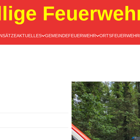
llige Feuerweh
INSÄTZE
AKTUELLES
GEMEINDEFEUERWEHR
ORTSFEUERWEHR