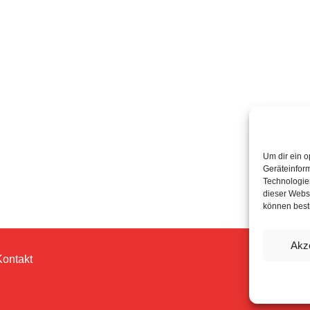
Um dir ein o
Geräteinfor
Technologien
dieser Websi
können best
Akz
Kontakt
© 202