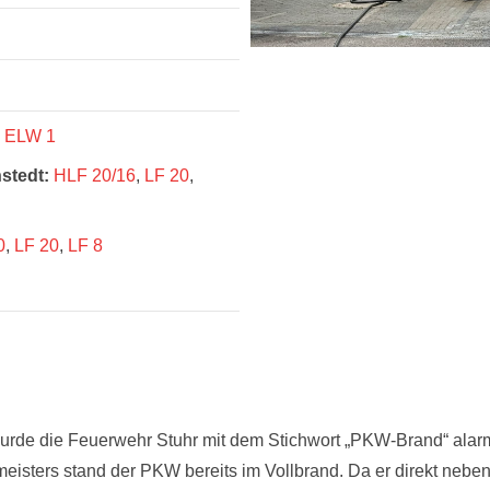
ELW 1
stedt:
HLF 20/16
,
LF 20
,
0
,
LF 20
,
LF 8
rde die Feuerwehr Stuhr mit dem Stichwort „PKW-Brand“ alarmie
ndmeisters stand der PKW bereits im Vollbrand. Da er direkt 