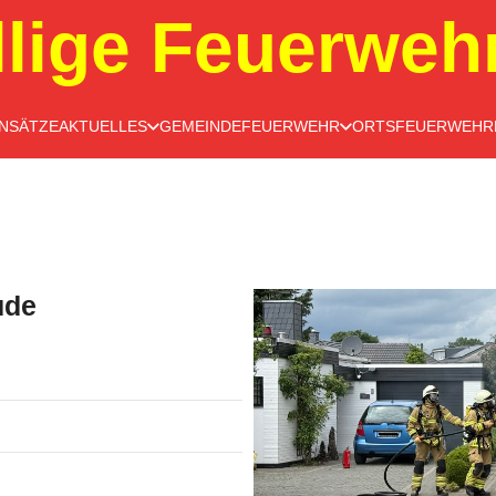
llige Feuerweh
INSÄTZE
AKTUELLES
GEMEINDEFEUERWEHR
ORTSFEUERWEHR
ude