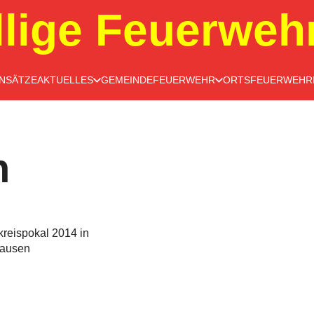
llige Feuerweh
INSÄTZE
AKTUELLES
GEMEINDEFEUERWEHR
ORTSFEUERWEHR
n
kreispokal 2014 in
ausen