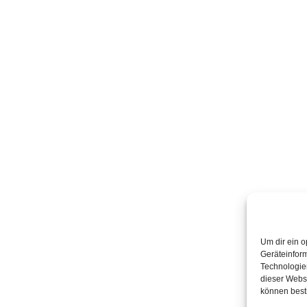
Um dir ein o
Geräteinfor
Technologien
dieser Websi
können best