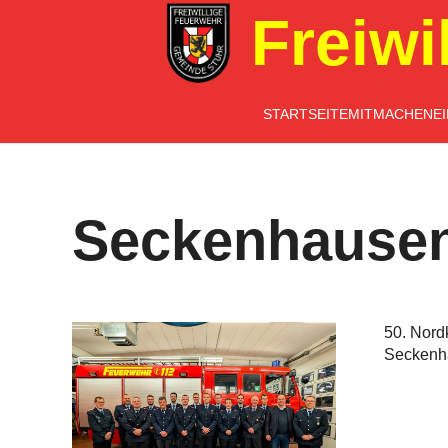
Freiwi
STARTSEITE
MITMACHEN
E
Seckenhause
50. Nord
Seckenh