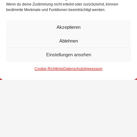
Wenn du deine Zustimmung nicht erteilst oder zurückziehst, können
bestimmte Merkmale und Funktionen beeinträchtigt werden.
Akzeptieren
Ablehnen
Der Geehrte und die Beförderten mit den scheidenden
Ortsbrandmeistern, Bürgermeister Stephan Korte und
Einstellungen ansehen
Gemeindebrandmeister Michael Kalusche. Es fehlt Dieter
Wendt.
Cookie-Richtlinie
Datenschutz
Impressum
Impressum
Datenschutz
Kontakt
© 2025 Freiwillige Feuerwehr Stuhr