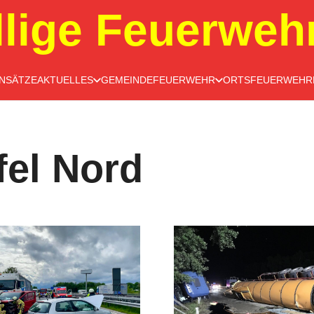
llige Feuerweh
INSÄTZE
AKTUELLES
GEMEINDEFEUERWEHR
ORTSFEUERWEHR
fel Nord