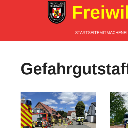
Freiwi
STARTSEITE
MITMACHEN
E
Gefahrgutstaf