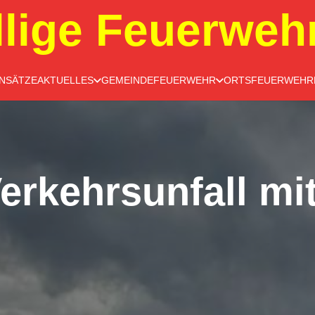
llige Feuerweh
INSÄTZE
AKTUELLES
GEMEINDEFEUERWEHR
ORTSFEUERWEHR
erkehrsunfall mi