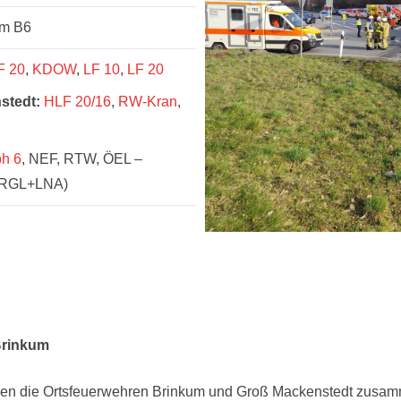
um B6
F 20
,
KDOW
,
LF 10
,
LF 20
stedt:
HLF 20/16
,
RW-Kran
,
ph 6
, NEF, RTW, ÖEL –
(ORGL+LNA)
Brinkum
en die Ortsfeuerwehren Brinkum und Groß Mackenstedt zusamm