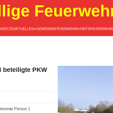
llige Feuerweh
INSÄTZE
AKTUELLES
GEMEINDEFEUERWEHR
ORTSFEUERWEHR
beteiligte PKW
klemmte Person 1