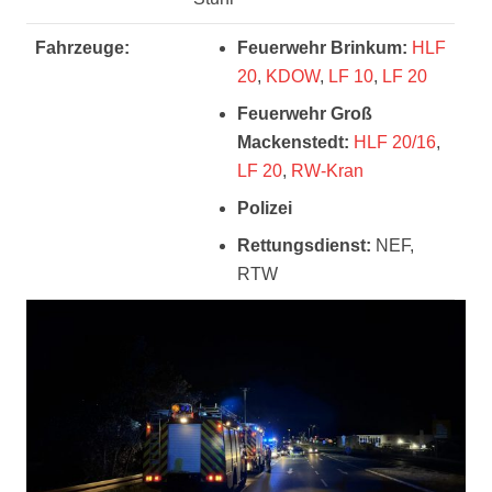
Fahrzeuge:
Feuerwehr Brinkum:
HLF
20
,
KDOW
,
LF 10
,
LF 20
Feuerwehr Groß
Mackenstedt:
HLF 20/16
,
LF 20
,
RW-Kran
Polizei
Rettungsdienst:
NEF,
RTW