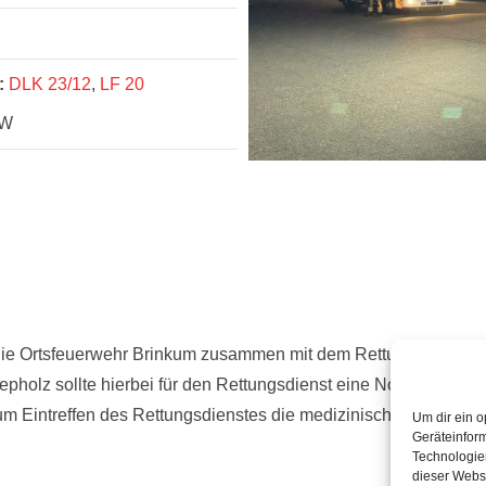
:
DLK 23/12
,
LF 20
W
e Ortsfeuerwehr Brinkum zusammen mit dem Rettungsdienst zu 
iepholz sollte hierbei für den Rettungsdienst eine Notfalltüröff
um Eintreffen des Rettungsdienstes die medizinische Erstverso
Um dir ein o
Geräteinfor
Technologien
dieser Websi