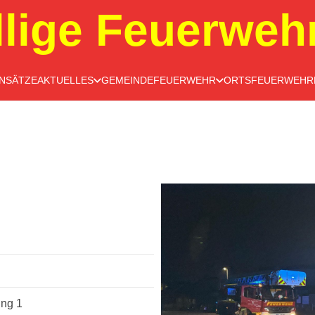
llige Feuerweh
INSÄTZE
AKTUELLES
GEMEINDEFEUERWEHR
ORTSFEUERWEHR
ung 1