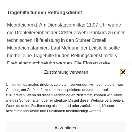
Tragehilfe für den Rettungsdienst
Moordeich(nk). Am Dienstagvormittag 11:07 Uhr wurde
die Drehleitereinheit der Ortsfeuerwehr Brinkum zu einer
technischen Hilfeleistung in den Stuhrer Ortsteil
Moordeich alarmiert. Laut Meldung der Leitstelle sollte
hierbei eine Tragehilfe für den Rettungsdienst mittels
Drehleiter durchgeführt werden. Die Einsatzkräfte
führten hierbei eine Rettung aus dem 1. OG durch und
Zustimmung verwalten
übergaben den Patienten wieder an den Rettungsdienst.
Um dir ein optimales Erlebnis zu bieten, verwenden wir Technologien wie
Nach gut 45 Minuten konnte der Einsatz wieder beendet
Cookies, um Geräteinformationen zu speichern und/oder darauf
werden.
zuzugreifen. Wenn du diesen Technologien zustimmst, können wir Daten
wie das Surfverhalten oder eindeutige IDs auf dieser Website verarbeiten.
Wenn du deine Zustimmung nicht erteilst oder zurückziehst, können
bestimmte Merkmale und Funktionen beeinträchtigt werden.
Impressum
Akzeptieren
Datenschutz