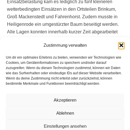
Einsatzbelastung kam es lediglich zu fünf kleineren
wetterbedingten Einsätzen in den Ortsteilen Brinkum,
Groß Mackenstedt und Fahrenhorst. Zudem musste in
Heiligenrode ein umgestürzter Baum beseitigt werden.
Alle Lagen konnten innerhalb kurzer Zeit abgearbeitet
werden.
Zustimmung verwalten
Gegen 21:00 Uhr wurde die Bereitschaft der
Um dir ein optimales Erlebnis zu bieten, verwenden wir Technologien wie
ELO‑Gruppe aufgehoben und die Befehlsstelle wieder
Cookies, um Geräteinformationen zu speichern und/oder darauf
zurück in den Normalbetrieb überführt.
zuzugreifen. Wenn du diesen Technologien zustimmst, können wir Daten
wie das Surfverhalten oder eindeutige IDs auf dieser Website verarbeiten.
Wenn du deine Zustimmung nicht erteilst oder zurückziehst, können
bestimmte Merkmale und Funktionen beeinträchtigt werden.
Impressum
Akzeptieren
Datenschutz
Ablehnen
Kontakt
Einstellungen ansehen