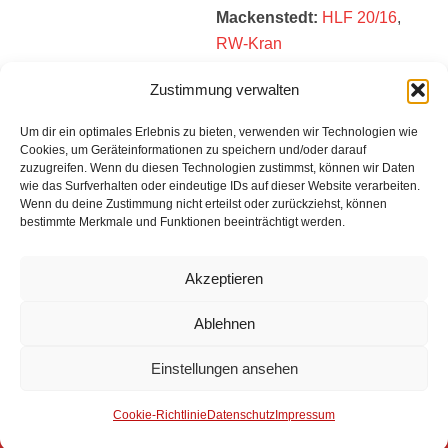
Mackenstedt:
HLF 20/16
,
RW-Kran
Zustimmung verwalten
Einsatzbericht:
Um dir ein optimales Erlebnis zu bieten, verwenden wir Technologien wie
Cookies, um Geräteinformationen zu speichern und/oder darauf
Es liegt kein Einsatzbericht vor.
zuzugreifen. Wenn du diesen Technologien zustimmst, können wir Daten
wie das Surfverhalten oder eindeutige IDs auf dieser Website verarbeiten.
Wenn du deine Zustimmung nicht erteilst oder zurückziehst, können
bestimmte Merkmale und Funktionen beeinträchtigt werden.
Impressum
Akzeptieren
Datenschutz
Ablehnen
Kontakt
Einstellungen ansehen
© 2025 Freiwillige Feuerwehr Stuhr
Anmelden
Cookie-Richtlinie
Datenschutz
Impressum