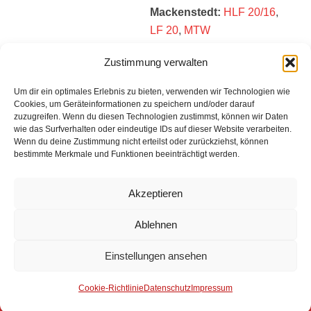
Mackenstedt:
HLF 20/16
,
LF 20
,
MTW
Zustimmung verwalten
Einsatzbericht:
Um dir ein optimales Erlebnis zu bieten, verwenden wir Technologien wie
Cookies, um Geräteinformationen zu speichern und/oder darauf
Es liegt kein Einsatzbericht vor.
zuzugreifen. Wenn du diesen Technologien zustimmst, können wir Daten
wie das Surfverhalten oder eindeutige IDs auf dieser Website verarbeiten.
Wenn du deine Zustimmung nicht erteilst oder zurückziehst, können
bestimmte Merkmale und Funktionen beeinträchtigt werden.
Impressum
Akzeptieren
Datenschutz
Ablehnen
Kontakt
Einstellungen ansehen
© 2025 Freiwillige Feuerwehr Stuhr
Anmelden
Cookie-Richtlinie
Datenschutz
Impressum