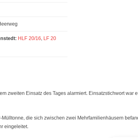
 Heerweg
nstedt:
HLF 20/16
,
LF 20
m zweiten Einsatz des Tages alarmiert. Einsatzstichwort war e
ter-Mülltonne, die sich zwischen zwei Mehrfamilienhäusern befa
 eingeleitet.