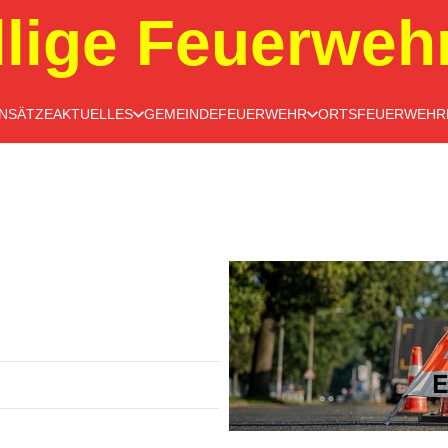
llige Feuerweh
INSÄTZE
AKTUELLES
GEMEINDEFEUERWEHR
ORTSFEUERWEHR