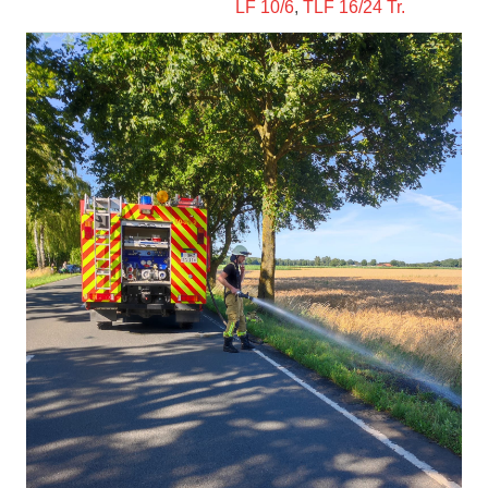
LF 10/6
,
TLF 16/24 Tr.