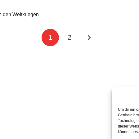
 den Weltkriegen
1
2
Um dir ein o
Geräteinfor
Technologien
dieser Websi
können best