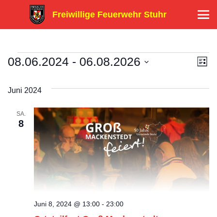
Freiwillige Feuerwehr Stuhr
V
08.06.2024
 - 
06.08.2026
A
V
Liste
Datum
e
e
n
wählen.
Juni 2024
r
s
r
SA.
a
8
i
a
n
c
n
s
h
s
t
t
a
t
Juni 8, 2024 @ 13:00
-
23:00
e