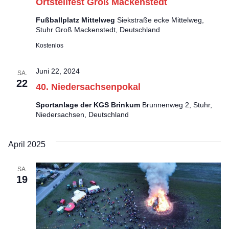
l
Ortsteilfest Groß Mackenstedt
a
n
t
Fußballplatz Mittelweg
Siekstraße ecke Mittelweg,
l
Stuhr Groß Mackenstedt, Deutschland
-
u
Kostenlos
t
N
n
Juni 22, 2024
SA.
u
g
22
a
40. Niedersachsenpokal
A
n
v
Sportanlage der KGS Brinkum
Brunnenweg 2, Stuhr,
Niedersachsen, Deutschland
n
g
i
s
April 2025
g
e
i
SA.
a
n
19
c
t
h
i
t