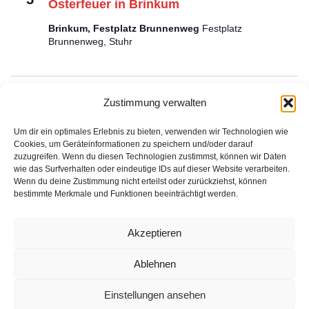
Osterfeuer in Brinkum
Brinkum, Festplatz Brunnenweg
Festplatz
Brunnenweg, Stuhr
Veranstaltungen
Vera
Vorherige
Heute
Nächste
Zustimmung verwalten
Um dir ein optimales Erlebnis zu bieten, verwenden wir Technologien wie
Kalender abonnieren
Cookies, um Geräteinformationen zu speichern und/oder darauf
zuzugreifen. Wenn du diesen Technologien zustimmst, können wir Daten
wie das Surfverhalten oder eindeutige IDs auf dieser Website verarbeiten.
Wenn du deine Zustimmung nicht erteilst oder zurückziehst, können
bestimmte Merkmale und Funktionen beeinträchtigt werden.
Impressum
Akzeptieren
Datenschutz
Ablehnen
Kontakt
Einstellungen ansehen
© 2025 Freiwillige Feuerwehr Stuhr