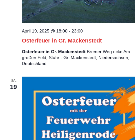
o
e
n
n
April 19, 2025 @ 18:00
-
23:00
-
Osterfeuer in Gr. Mackenstedt
N
Osterfeuer in Gr. Mackenstedt
Bremer Weg ecke Am
großen Feld, Stuhr - Gr. Mackenstedt, Niedersachsen,
a
Deutschland
v
SA.
i
19
g
a
t
i