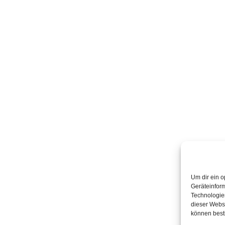
Um dir ein o
Geräteinfor
Technologien
dieser Websi
können best